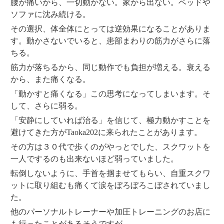
腰が痛いから、一切動かない。家から出ない。ベッドや
ソファに沈み続ける。
その選択、体全体にとっては逆効果になることがありま
す。動かさないでいると、患部まわりの筋力がさらに落
ちる。
筋力が落ちるから、同じ動作でも負担が増える。衰える
から、また痛くなる。
「動かすと痛くなる」この思考になってしまいます。そ
して、さらに弱る。
「安静にしていれば治る」を信じて、極力動かすことを
避けてきた方がTaoka202に来られたことがあります。
その方は３０代で歩くのがやっとでした、スクワットを
一人でするのも出来ないほど弱っていました。
転倒しないように、手首を掴ませてもらい、自重スクワ
ットに取り組むも痛くて涙をぼろぼろこぼされていまし
た。
他のパーソナルトレーナーや加圧トレーニングのお店に
も行ったことがあるそうですが、