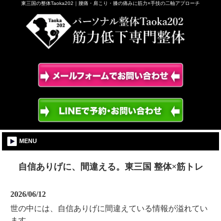
東三国の整体Taoka202｜腰痛・肩こり・膝の痛みに筋力×手技の二軸アプローチ
MENU
自信ありげに、間違える。東三国 整体×筋トレ
2026/06/12
世の中には、自信ありげに間違えている情報が溢れてい
ます。